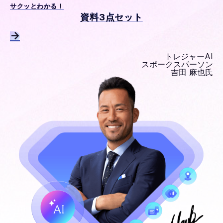
サクッとわかる！
資料3点セット
→
トレジャーAI
スポークスパーソン
吉田 麻也氏