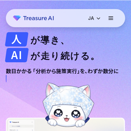
人
が
導き、
AI
が
走り続ける。
数日かかる
「
分析から施策実行」を、わずか数分に