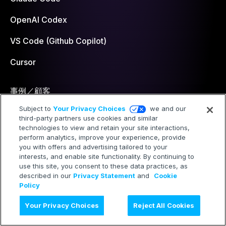
OpenAI Codex
VS Code (Github Copilot)
Cursor
事例／顧客
Subject to
Your Privacy Choices
we and our
third-party partners use cookies and similar
導入事例／顧客一覧
technologies to view and retain your site interactions,
perform analytics, improve your experience, provide
you with offers and advertising tailored to your
海外事例
interests, and enable site functionality. By continuing to
use this site, you consent to these data practices, as
described in our
Privacy Statement
and
Cookie
Policy
ナレッジ
Your Privacy Choices
Reject All Cookies
ナレッジ