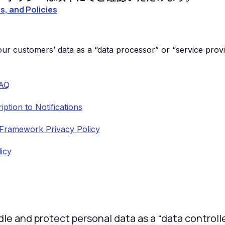
s, and Policies
r customers’ data as a “data processor” or “service provi
FAQ
ption to Notifications
 Framework Privacy Policy
icy
e and protect personal data as a “data controlle