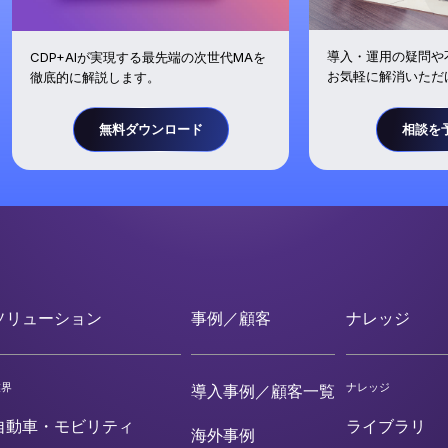
導入・運用の疑問や
CDP+AIが実現する最先端の次世代MAを
お気軽に解消いただ
徹底的に解説します。
無料ダウンロード
相談を
ソリューション
事例／顧客
ナレッジ
業界
ナレッジ
導入事例／顧客一覧
自動車・モビリティ
ライブラリ
海外事例