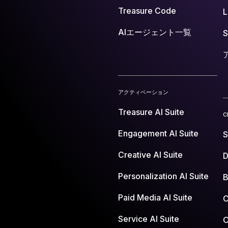
Treasure Code
AIエージェント一覧
アクティベーション
Treasure AI Suite
C
Engagement AI Suite
S
Creative AI Suite
D
Personalization AI Suite
B
Paid Media AI Suite
C
Service AI Suite
O