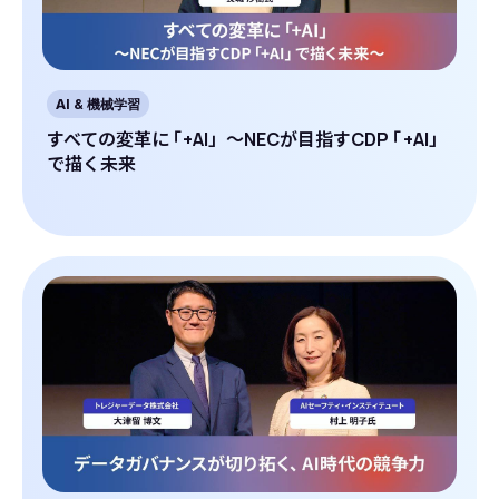
AI & 機械学習
すべての変革に
「
+AI」～NECが目指すCDP
「
+AI」
で描く未来