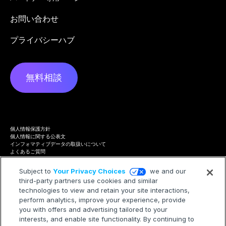
お問い合わせ
プライバシーハブ
無料相談
個人情報保護方針
個人情報に関する公表文
インフォマティブデータの取扱いについて
よくあるご質問
プライバシーハブ
Terms of Service
Subject to
Your Privacy Choices
we and our
Cookie Policy
third-party partners use cookies and similar
Trademarks
Modern Slavery Statement
technologies to view and retain your site interactions,
Your Privacy Choices
perform analytics, improve your experience, provide
you with offers and advertising tailored to your
interests, and enable site functionality. By continuing to