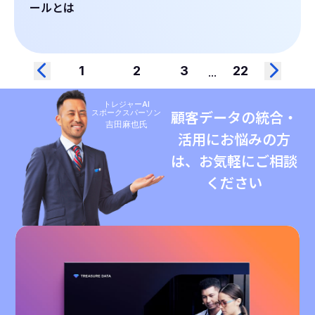
ールとは
1
2
3
22
...
トレジャーAI
スポークスパーソン
顧客データの統合・
吉田麻也氏
活用にお悩みの方
は、お気軽にご相談
ください