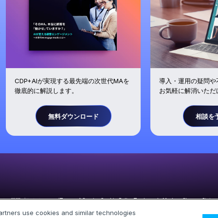
導入・運用の疑問や
CDP+AIが実現する最先端の次世代MAを
お気軽に解消いただ
徹底的に解説します。
無料ダウンロード
相談を
あるご質問
プライバシーハブ
Terms of Service
Cookie Policy
Trademarks
Modern Slavery Statem
artners use cookies and similar technologies