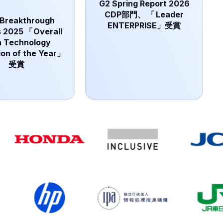
G2 Spring Report 2026
CDP部門、
「
Leader
 Breakthrough
ENTERPRISE」受賞
 2025
「
Overall
a Technology
ion of the Year」
受賞