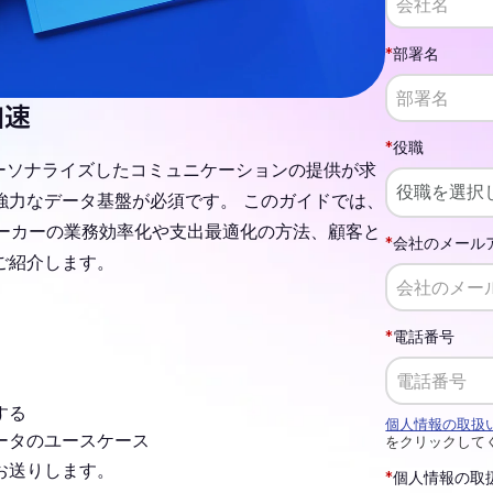
*
部署名
加速
*
役職
パーソナライズしたコミュニケーションの提供が求
強力なデータ基盤が必須です。 このガイドでは、
メーカーの業務効率化や支出最適化の方法、顧客と
*
会社のメール
ご紹介します。
*
電話番号
する
個人情報の取扱
ータのユースケース
をクリックして
お送りします。
*
個人情報の取