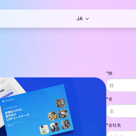
*
姓
*
名
*
会社名