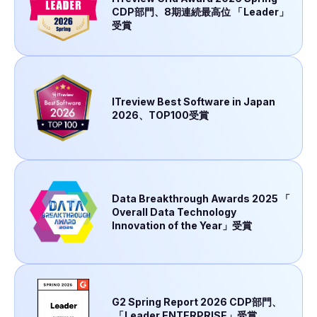
CDP部門、8期連続最高位
「
Leader」
受賞
ITreview Best Software in Japan
2026、TOP100受賞
Data Breakthrough Awards 2025
「
Overall Data Technology
Innovation of the Year」受賞
G2 Spring Report 2026 CDP部門、
「
Leader ENTERPRISE」受賞