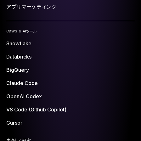
アプリマーケティング
CDWS ＆ AIツール
Snowflake
Databricks
BigQuery
Claude Code
OpenAI Codex
VS Code (Github Copilot)
Cursor
事例／顧客