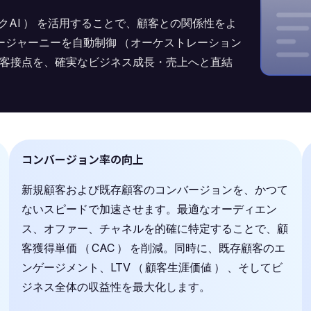
クAI
）
を活用することで、顧客との関係性をよ
ージャーニーを自動制御
（
オーケストレーション
客接点を、確実なビジネス成長・売上へと直結
コンバージョン率の向上
新規顧客および既存顧客のコンバージョンを、かつて
ないスピードで加速させます。最適なオーディエン
ス、オファー、チャネルを的確に特定することで、顧
客獲得単価
（
CAC
）
を削減。同時に、既存顧客のエ
ンゲージメント、LTV
（
顧客生涯価値
）
、そしてビ
ジネス全体の収益性を最大化します。