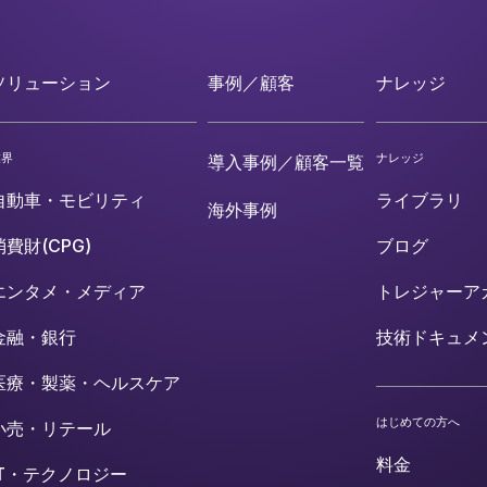
ソリューション
事例／顧客
ナレッジ
業界
ナレッジ
導入事例／顧客一覧
自動車・モビリティ
ライブラリ
海外事例
消費財(CPG)
ブログ
エンタメ・メディア
トレジャーア
金融・銀行
技術ドキュメ
医療・製薬・ヘルスケア
はじめての方へ
小売・リテール
料金
IT・テクノロジー