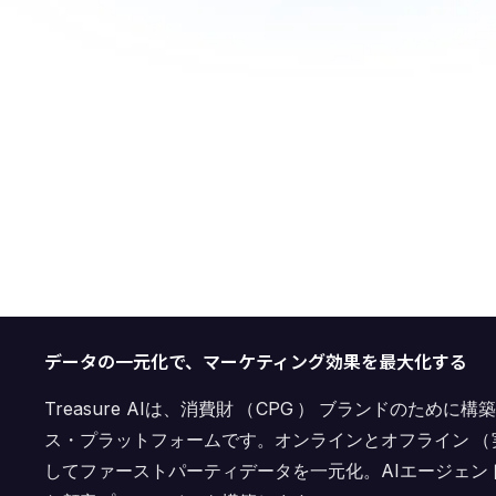
データの一元化で、マーケティング効果を最大化する
Treasure AIは、消費財
（
CPG
）
ブランドのために構
ス・プラットフォーム
です。オンラインとオフライン
（
してファーストパーティデータを一元化。AIエージェン