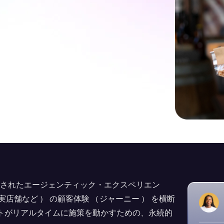
築された
エージェンティック・エクスペリエン
実店舗など
）
の顧客体験
（
ジャーニー
）
を横断
トがリアルタイムに施策を動かすための、永続的