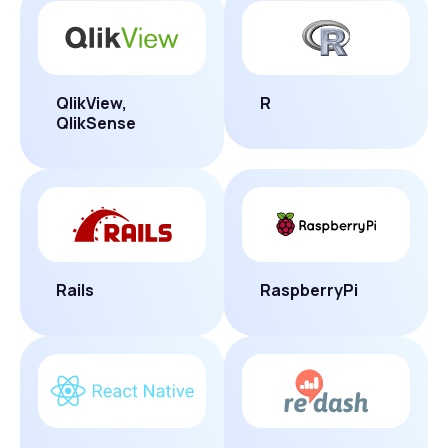
QlikView,
R
QlikSense
Rails
RaspberryPi