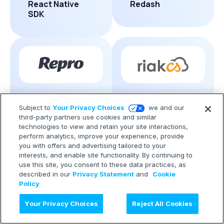
React Native
Redash
SDK
Repro
Riak CS
Subject to
Your Privacy Choices
we and our
third-party partners use cookies and similar
technologies to view and retain your site interactions,
perform analytics, improve your experience, provide
you with offers and advertising tailored to your
interests, and enable site functionality. By continuing to
use this site, you consent to these data practices, as
described in our
Privacy Statement
and
Cookie
Rtoaster
Ruby
Policy
Your Privacy Choices
Reject All Cookies