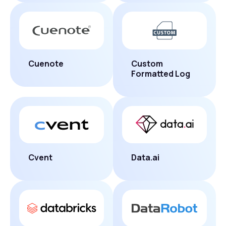
Cuenote
Custom
Formatted Log
Cvent
Data.ai