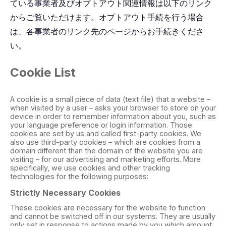
ている事業者及びオプトアウト関連情報は以下のリンク
からご覧いただけます。オプトアウト手続を行う場合
は、各事業者のリンク先のページからお手続きくださ
い。
Cookie List
A cookie is a small piece of data (text file) that a website –
when visited by a user – asks your browser to store on your
device in order to remember information about you, such as
your language preference or login information. Those
cookies are set by us and called first-party cookies. We
also use third-party cookies – which are cookies from a
domain different than the domain of the website you are
visiting – for our advertising and marketing efforts. More
specifically, we use cookies and other tracking
technologies for the following purposes:
Strictly Necessary Cookies
These cookies are necessary for the website to function
and cannot be switched off in our systems. They are usually
only set in response to actions made by you which amount