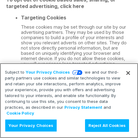
targeted advertising, click here
Targeting Cookies
These cookies may be set through our site by our
advertising partners. They may be used by those
companies to build a profile of your interests and
show you relevant adverts on other sites. They do
not store directly personal information, but are
based on uniquely identifying your browser and
internet device. If you do not allow these cookies,
you will experience less targeted advertising.
Subject to
Your Privacy Choices
we and our third-
Functional Cookies
party partners use cookies and similar technologies to view
and retain your site interactions, perform analytics, improve
These cookies enable the website to provide
enhanced functionality and personalisation. They
your experience, provide you with offers and advertising
may be set by us or by third party providers whose
tailored to your interests, and enable site functionality. By
services we have added to our pages. If you do not
continuing to use this site, you consent to these data
allow these cookies then some or all of these
practices, as described in our
Privacy Statement
and
services may not function properly.
Cookie Policy
Performance Cookies
Your Privacy Choices
Reject All Cookies
These cookies allow us to count visits and traffic
sources so we can measure and improve the