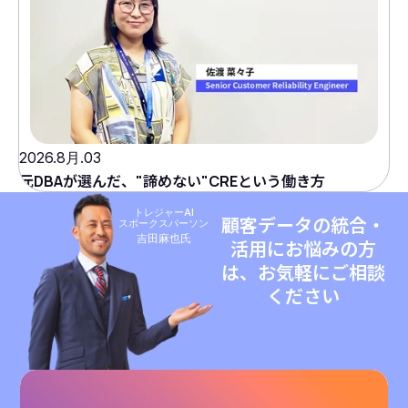
2026.8月.03
元DBAが選んだ、"諦めない"CREという働き方
トレジャーAI
顧客データの統合・
スポークスパーソン
吉田麻也氏
活用にお悩みの方
は、お気軽にご相談
ください