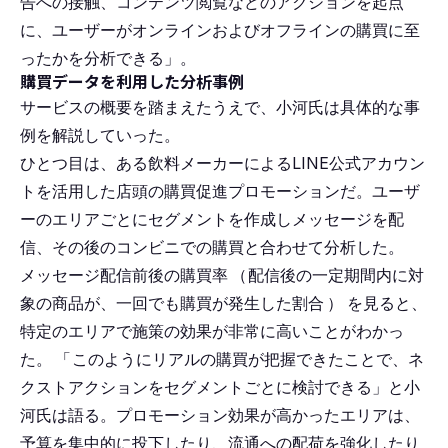
告への接触、コンテンツ閲覧などのアクションを起点
に、ユーザーがオンラインおよびオフラインの購買に至
ったかを分析できる」。
購買データを利用した分析事例
サービスの概要を踏まえたうえで、小河氏は具体的な事
例を解説していった。
ひとつ目は、ある飲料メーカーによるLINE公式アカウン
トを活用した店頭の購買促進プロモーションだ。ユーザ
ーのエリアごとにセグメントを作成しメッセージを配
信、その後のコンビニでの購買と合わせて分析した。
メッセージ配信前後の購買率
（
配信後の一定期間内に対
象の商品が、一回でも購買が発生した割合
）
を見ると、
特定のエリアで施策の効果が非常に高いことがわかっ
た。
「
このようにリアルの購買が把握できたことで、ネ
クストアクションをセグメントごとに検討できる」と小
河氏は語る。プロモーション効果が高かったエリアは、
予算を集中的に投下したり、流通への配荷を強化したり