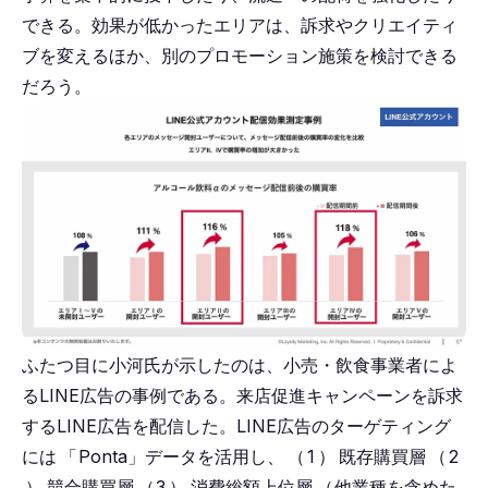
できる。効果が低かったエリアは、訴求やクリエイティ
ブを変えるほか、別のプロモーション施策を検討できる
だろう。
ふたつ目に小河氏が示したのは、小売・飲食事業者によ
るLINE広告の事例である。来店促進キャンペーンを訴求
するLINE広告を配信した。LINE広告のターゲティング
には
「
Ponta」データを活用し、
（
1
）
既存購買層
（
2
）
競合購買層
（
3
）
消費総額上位層
（
他業種を含めた