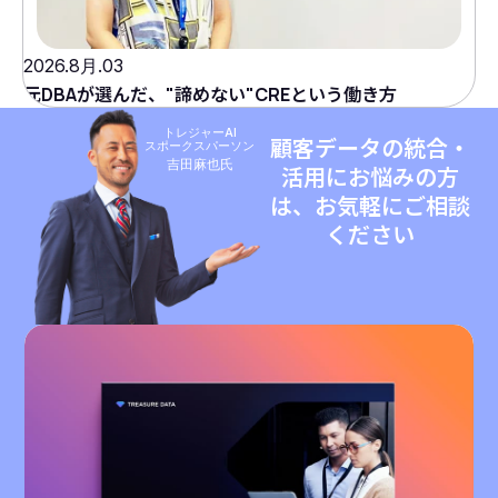
2026.8月.03
元DBAが選んだ、"諦めない"CREという働き方
トレジャーAI
顧客データの統合・
スポークスパーソン
吉田麻也氏
活用にお悩みの方
は、お気軽にご相談
ください