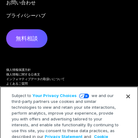
お問い合わせ
プライバシーハブ
無料相談
個人情報保護方針
個人情報に関する公表文
インフォマティブデータの取扱いについて
よくあるご質問
プライバシーハブ
Terms of Service
Subject to
Your Privacy Choices
we and our
Cookie Policy
third-party partners use cookies and similar
Trademarks
Modern Slavery Statement
technologies to view and retain your site interactions,
Your Privacy Choices
perform analytics, improve your experience, provide
you with offers and advertising tailored to your
interests, and enable site functionality. By continuing to
use this site, you consent to these data practices, as
described in our
Privacy Statement
and
Cookie