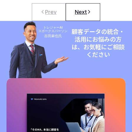
Prev
Next
トレジャーAI
顧客データの統合・
スポークスパーソン
吉田麻也氏
活用にお悩みの方
は、お気軽にご相談
ください