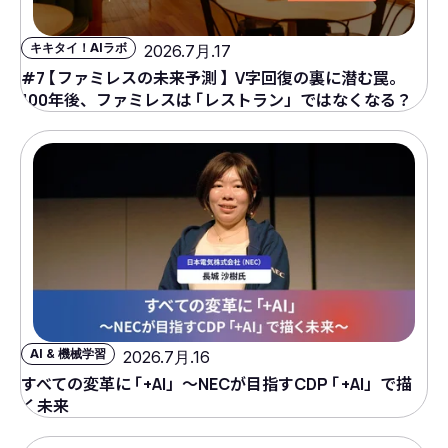
キキタイ！AIラボ
2026.7月.17
#7
【
ファミレスの未来予測
】
V字回復の裏に潜む罠。
100年後、ファミレスは
「
レストラン」ではなくなる？
AI & 機械学習
2026.7月.16
すべての変革に
「
+AI」～NECが目指すCDP
「
+AI」で描
く未来