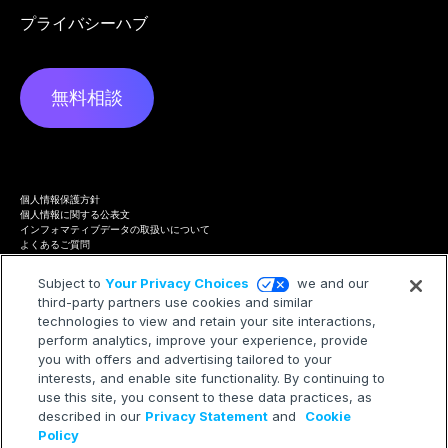
プライバシーハブ
無料相談
個人情報保護方針
個人情報に関する公表文
インフォマティブデータの取扱いについて
よくあるご質問
プライバシーハブ
Terms of Service
Subject to
Your Privacy Choices
we and our
Cookie Policy
third-party partners use cookies and similar
Trademarks
technologies to view and retain your site interactions,
Modern Slavery Statement
Your Privacy Choices
perform analytics, improve your experience, provide
you with offers and advertising tailored to your
interests, and enable site functionality. By continuing to
use this site, you consent to these data practices, as
described in our
Privacy Statement
and
Cookie
©2026 Treasure AI All rights reserved.
Policy