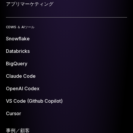
アプリマーケティング
CDWS ＆ AIツール
Snowflake
Databricks
BigQuery
Claude Code
OpenAI Codex
VS Code (Github Copilot)
Cursor
事例／顧客