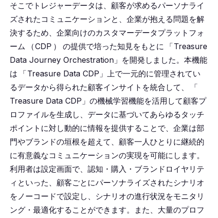
そこでトレジャーデータは、顧客が求めるパーソナライ
ズされたコミュニケーションと、企業が抱える問題を解
決するため、企業向けのカスタマーデータプラットフォ
ーム
（
CDP
）
の提供で培った知見をもとに
「
Treasure
Data Journey Orchestration」を開発しました。本機能
は
「
Treasure Data CDP」上で一元的に管理されてい
るデータから得られた顧客インサイトを統合して、
「
Treasure Data CDP」の機械学習機能を活用して顧客プ
ロファイルを生成し、データに基づいてあらゆるタッチ
ポイントに対し動的に情報を提供することで、企業は部
門やブランドの垣根を超えて、顧客一人ひとりに継続的
に有意義なコミュニケーションの実現を可能にします。
利用者は設定画面で、認知・購入・ブランドロイヤリテ
ィといった、顧客ごとにパーソナライズされたシナリオ
をノーコードで設定し、シナリオの進行状況をモニタリ
ング・最適化することができます。また、大量のプロフ