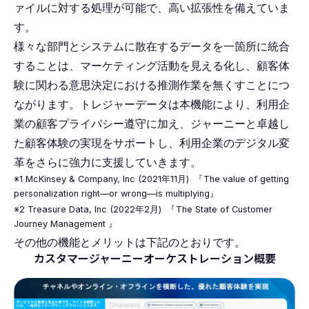
ァイルに対する処理が可能で、高い拡張性を備えていま
す。
様々な部門とシステムに散在するデータを一箇所に統合
することは、マーケティング活動を見える化し、顧客体
験に関わる意思決定における推測作業を無くすことにつ
ながります。トレジャーデータは本機能により、利用企
業の顧客プライバシー遵守に加え、ジャーニーと卓越し
た顧客体験の実現をサポートし、利用企業のデジタル変
革をさらに強力に支援していきます。
※1 McKinsey & Company, Inc (2021年11月)
『
The value of getting
personalization right—or wrong—is multiplying』
※2 Treasure Data, Inc (2022年2月)
『
The State of Customer
Journey Management 』
その他の機能とメリットは下記のとおりです。
カスタマージャーニーオーケストレーション概要