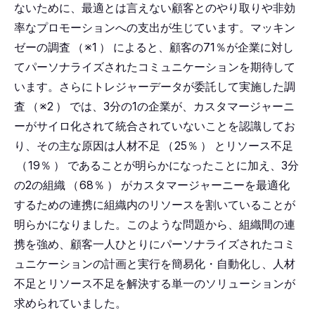
ないために、最適とは言えない顧客とのやり取りや非効
率なプロモーションへの支出が生じています。マッキン
ゼーの調査
（
※1
）
によると、顧客の71％が企業に対し
てパーソナライズされたコミュニケーションを期待して
います。さらにトレジャーデータが委託して実施した調
査
（
※2
）
では、3分の1の企業が、カスタマージャーニ
ーがサイロ化されて統合されていないことを認識してお
り、その主な原因は人材不足
（
25％
）
とリソース不足
（
19％
）
であることが明らかになったことに加え、3分
の2の組織
（
68％
）
がカスタマージャーニーを最適化
するための連携に組織内のリソースを割いていることが
明らかになりました。このような問題から、組織間の連
携を強め、顧客一人ひとりにパーソナライズされたコミ
ュニケーションの計画と実行を簡易化・自動化し、人材
不足とリソース不足を解決する単一のソリューションが
求められていました。