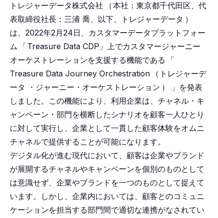
トレジャーデータ株式会社
（
本社：東京都千代田区、代
表取締役社長：三浦 喬、以下、トレジャーデータ
）
は、2022年2月24日、カスタマーデータプラットフォー
ム
「
Treasure Data CDP」上でカスタマージャーニー
オーケストレーションを支援する機能である
「
Treasure Data Journey Orchestration
（
トレジャーデ
ータ ・ジャーニー・オーケストレーション
）
」を発表
しました。この機能により、利用企業は、チャネル・キ
ャンペーン・部門を横断したシナリオを顧客一人ひとり
に対して実行し、企業として一貫した顧客体験をオムニ
チャネルで提供することが可能になります。
デジタル化が進む現代において、顧客は企業やブランド
が展開するチャネルやキャンペーンを個別のものとして
は意識せず、企業やブランドを一つのものとして捉えて
います。しかし、企業内においては、顧客とのコミュニ
ケーションを担当する部門間で適切な連携がなされてい