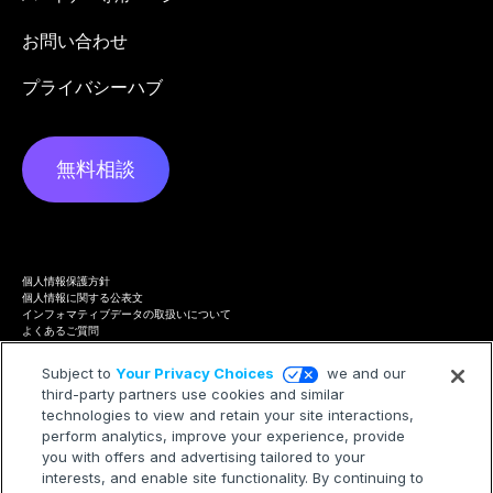
お問い合わせ
プライバシーハブ
無料相談
個人情報保護方針
個人情報に関する公表文
インフォマティブデータの取扱いについて
よくあるご質問
プライバシーハブ
Terms of Service
Subject to
Your Privacy Choices
we and our
Cookie Policy
third-party partners use cookies and similar
Trademarks
Modern Slavery Statement
technologies to view and retain your site interactions,
Your Privacy Choices
perform analytics, improve your experience, provide
you with offers and advertising tailored to your
interests, and enable site functionality. By continuing to