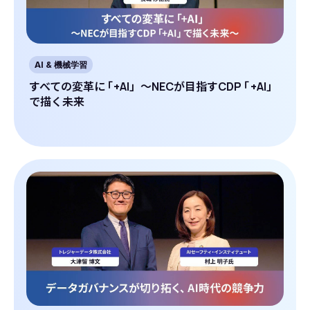
AI & 機械学習
すべての変革に
「
+AI」～NECが目指すCDP
「
+AI」
で描く未来