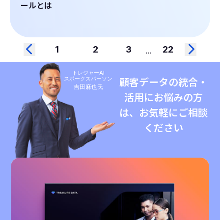
ールとは
1
2
3
22
...
トレジャーAI
スポークスパーソン
顧客データの統合・
吉田麻也氏
活用にお悩みの方
は、お気軽にご相談
ください