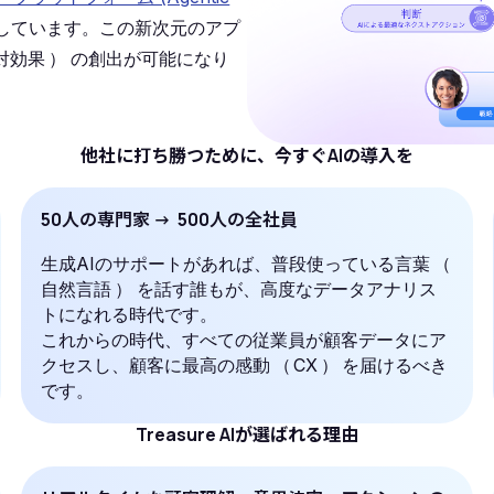
しています。この新次元のアプ
対効果
）
の創出が可能になり
他社に打ち勝つために、今すぐAIの導入を
50人の専門家 → 500人の全社員
生成AIのサポートがあれば、普段使っている言葉
（
自然言語
）
を話す誰もが、高度なデータアナリス
トになれる時代です。
これからの時代、すべての従業員が顧客データにア
クセスし、顧客に最高の感動
（
CX
）
を届けるべき
です。
Treasure AIが選ばれる理由