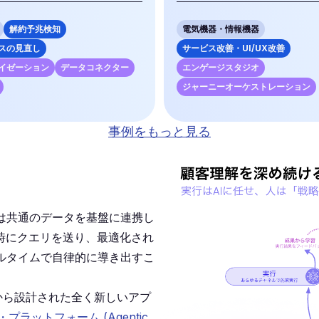
解約予兆検知
電気機器・情報機器
スの見直し
サービス改善・UI/UX改善
イゼーション
データコネクター
エンゲージスタジオ
ジャーニーオーケストレーション
事例をもっと見る
は共通のデータを基盤に連携し
時にクエリを送り、最適化され
アルタイムで自律的に導き出すこ
ゼロから設計された全く新しいアプ
ットフォーム (Agentic