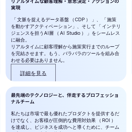
リアルタイムな顧客理解・意思決定・アクションの
実現
「
文脈を捉えるデータ基盤
（
CDP
）
」、
「
施策
を動かすアクティベーション」、そして
「
インテリ
ジェンスを担うAI層
（
AI Studio
）
」をシームレス
に融合。
リアルタイムに顧客理解から施策実行までのループ
を完結させます。もう、バラバラのツールを組み合
わせる必要はありません。
詳細を見る
最先端のテクノロジーと、伴走するプロフェッショ
ナルチーム
私たちは市場で最も優れたプロダクトを提供するだ
けでなく、お客様が圧倒的な費用対効果
（
ROI
）
を達成し、ビジネスを成功へと導くために、チーム