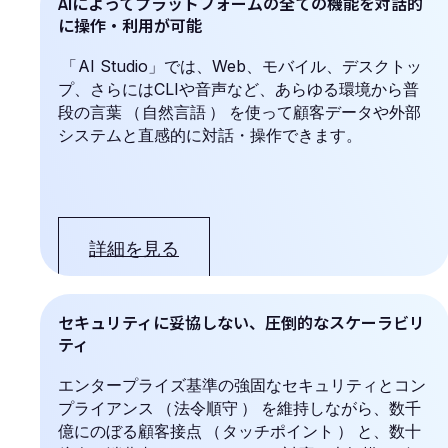
AIによってプラットフォームの全ての機能を対話的
に操作・利用が可能
「
AI Studio」では、Web、モバイル、デスクトッ
プ、さらにはCLIや音声など、あらゆる環境から普
段の言葉
（
自然言語
）
を使って顧客データや外部
システムと直感的に対話・操作できます。
詳細を見る
セキュリティに妥協しない、圧倒的なスケーラビリ
ティ
エンタープライズ基準の強固なセキュリティとコン
プライアンス
（
法令順守
）
を維持しながら、数千
億にのぼる顧客接点
（
タッチポイント
）
と、数十