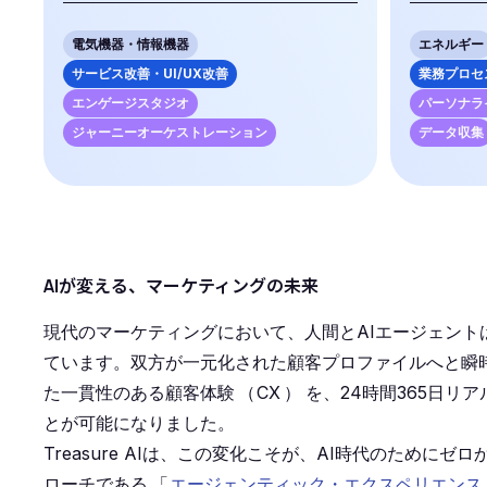
電気機器・情報機器
エネルギー
サービス改善・UI/UX改善
業務プロセ
エンゲージスタジオ
パーソナラ
ジャーニーオーケストレーション
データ収集
AIが変える、マーケティングの未来
現代のマーケティングにおいて、人間とAIエージェント
ています。双方が一元化された顧客プロファイルへと瞬
た一貫性のある顧客体験
（
CX
）
を、24時間365日リ
とが可能になりました。
Treasure AIは、この変化こそが、AI時代のために
ローチである
「
エージェンティック・エクスペリエンス・プラ