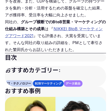
チを改善。また、CDPを構築して、グループの持つデー
タを集約・分析・活用するための基盤を確立した結果、
アポ獲得率、受注率を大幅に向上させました。
同社の、
グループ横断でのBtoB営業・マーケティングの
仕組み構築とその成果
は
『
NIKKEI BtoB マーケティン
グアワード2021
』でも評価され、大賞を受賞していま
す。そんな同社の取り組みの詳細を、PMとして牽引さ
れた繁田氏からお話しいただきました。
目次
おすすめカテゴリー:
IT・テクノロジー
B2Bマーケティング
データ統合
おすすめ事例