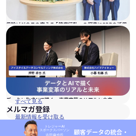
保険ビジネスを変える
「
健康行動」の促進にCDPを活用
データと生成AIで描く、事業変革のリアルと未来
すべて見る
メルマガ登録
最新情報を受け取る
トレジャーAI
スポークスパーソン
顧客データの統合・
吉田麻也氏