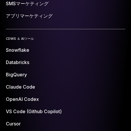
SMSマーケティング
アプリマーケティング
CDWS ＆ AIツール
Snowflake
Databricks
BigQuery
Claude Code
OpenAI Codex
VS Code (Github Copilot)
Cursor