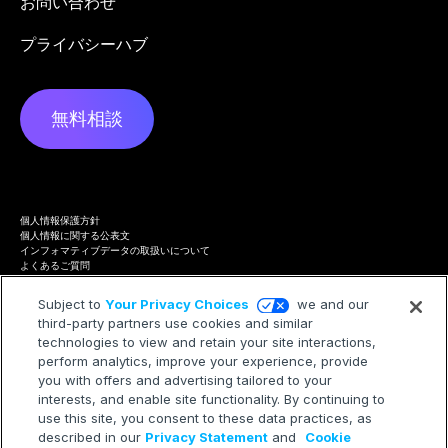
お問い合わせ
プライバシーハブ
無料相談
個人情報保護方針
個人情報に関する公表文
インフォマティブデータの取扱いについて
よくあるご質問
プライバシーハブ
Terms of Service
Subject to
Your Privacy Choices
we and our
Cookie Policy
third-party partners use cookies and similar
Trademarks
technologies to view and retain your site interactions,
Modern Slavery Statement
Your Privacy Choices
perform analytics, improve your experience, provide
you with offers and advertising tailored to your
interests, and enable site functionality. By continuing to
use this site, you consent to these data practices, as
described in our
Privacy Statement
and
Cookie