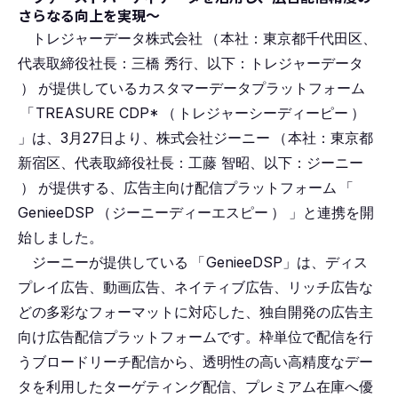
さらなる向上を実現～
トレジャーデータ株式会社
（
本社：東京都千代田区、
代表取締役社長：三橋 秀行、以下：トレジャーデータ
）
が提供しているカスタマーデータプラットフォーム
「
TREASURE CDP*
（
トレジャーシーディーピー
）
」は、3月27日より、株式会社ジーニー
（
本社：東京都
新宿区、代表取締役社長：工藤 智昭、以下：ジーニー
）
が提供する、広告主向け配信プラットフォーム
「
GenieeDSP
（
ジーニーディーエスピー
）
」と連携を開
始しました。
ジーニーが提供している
「
GenieeDSP」は、ディス
プレイ広告、動画広告、ネイティブ広告、リッチ広告な
どの多彩なフォーマットに対応した、独自開発の広告主
向け広告配信プラットフォームです。枠単位で配信を行
うブロードリーチ配信から、透明性の高い高精度なデー
タを利用したターゲティング配信、プレミアム在庫へ優