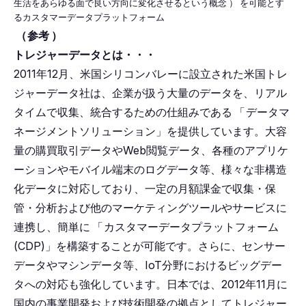
生活をあらゆる面で良い方向に変化させるという概念
）
を可能とす
るカスタマーデータプラットフォーム
（
参考
）
トレジャーデータとは・・・
2011年12月、米国シリコンバレーに設立された米国トレ
ジャーデータ社は、企業が扱う大量のデータを、リアル
タイムで収集、統合するための仕組みである
「
データマ
ネージメントソリューション」を提供しています。大容
量の購買取引データやWeb閲覧データ、各種のアプリケ
ーションやモバイル端末のログデータ等、様々な非構造
化データに対応しており、一定の月額課金で収集・保
管・分析および他のマーケティングツールやサービスに
連携し、簡単に
「
カスタマーデータプラットフォーム
(CDP)」を構築することが可能です。さらに、センサー
データやマシンデータ等、IoT分野におけるビッグデー
タへの対応も強化しています。日本では、2012年11月に
国内の事業開発および技術開発の拠点としてトレジャー