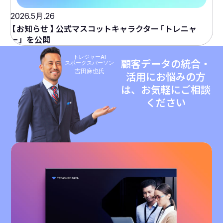
2026.5月.26
【
お知らせ
】
公式マスコットキャラクター
「
トレニャ
ー」を公開
トレジャーAI
顧客データの統合・
スポークスパーソン
吉田麻也氏
活用にお悩みの方
は、お気軽にご相談
ください