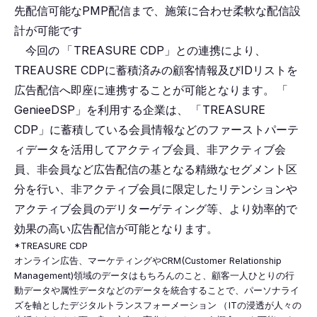
先配信可能なPMP配信まで、施策に合わせ柔軟な配信設
計が可能です
今回の
「
TREASURE CDP」との連携により、
TREAUSRE CDPに蓄積済みの顧客情報及びIDリストを
広告配信へ即座に連携することが可能となります。
「
GenieeDSP」を利用する企業は、
「
TREASURE
CDP」に蓄積している会員情報などのファーストパーテ
ィデータを活用してアクティブ会員、非アクティブ会
員、非会員など広告配信の基となる精緻なセグメント区
分を行い、非アクティブ会員に限定したリテンションや
アクティブ会員のデリターゲティング等、より効率的で
効果の高い広告配信が可能となります。
*TREASURE CDP
オンライン広告、マーケティングやCRM(Customer Relationship
Management)領域のデータはもちろんのこと、顧客一人ひとりの行
動データや属性データなどのデータを統合することで、パーソナライ
ズを軸としたデジタルトランスフォーメーション
（
ITの浸透が人々の