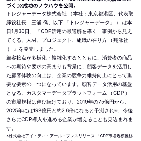
づくDX成功のノウハウを公開。
トレジャーデータ株式会社
（
本社：東京都港区、代表取
締役社長：三浦 喬、以下
「
トレジャーデータ」
）
は本
日1月30日、
『
CDP活用の最適解を導く 事例から見え
てくる、人材、プロジェクト、組織の在り方
（
翔泳社
）
』を発売しました。
顧客接点が多様化・複雑化するとともに、消費者の商品
への期待や要求の高まりも背景に、顧客データを活用し
た顧客体験の向上は、企業の競争力維持向上にとって重
要な要素の一つになっています。顧客データ活用の基盤
となる、カスタマーデータプラットフォーム
（
CDP
）
の市場規模は伸び続けており、2019年の75億円から、
2025年には198億円と約2.6倍になると予測され※、今後
さらにCDP導入を進める企業が増えることも見込まれま
す。
※株式会社アイ・ティ・アール：プレスリリース
「
CDP市場規模推移