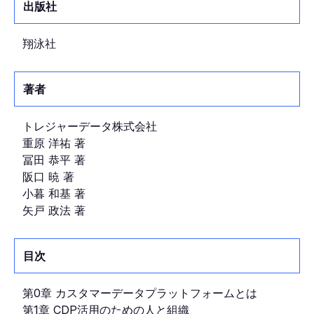
出版社
翔泳社
著者
トレジャーデータ株式会社
重原 洋祐 著
冨田 恭平 著
阪口 暁 著
小暮 和基 著
矢戸 政法 著
目次
第0章 カスタマーデータプラットフォームとは
第1章 CDP活用のための人と組織