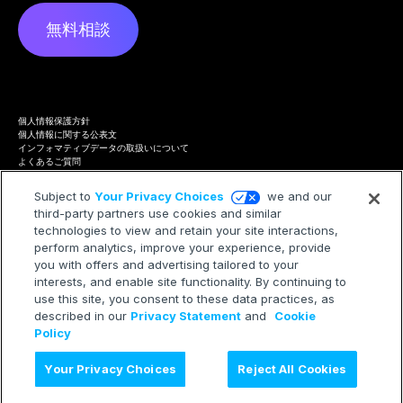
無料相談
個人情報保護方針
個人情報に関する公表文
インフォマティブデータの取扱いについて
よくあるご質問
プライバシーハブ
Terms of Service
Subject to
Your Privacy Choices
we and our
Cookie Policy
third-party partners use cookies and similar
Trademarks
technologies to view and retain your site interactions,
Modern Slavery Statement
Your Privacy Choices
perform analytics, improve your experience, provide
you with offers and advertising tailored to your
interests, and enable site functionality. By continuing to
use this site, you consent to these data practices, as
described in our
Privacy Statement
and
Cookie
©2026 Treasure AI All rights reserved.
Policy
Your Privacy Choices
Reject All Cookies