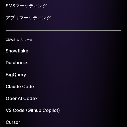
SMSマーケティング
アプリマーケティング
CDWS ＆ AIツール
Snowflake
Databricks
BigQuery
Claude Code
OpenAI Codex
VS Code (Github Copilot)
Cursor