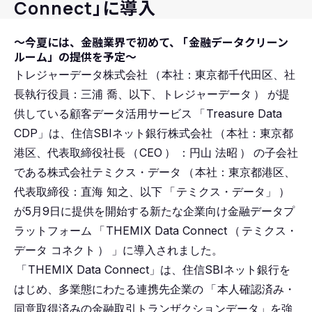
Connect」に導入
～今夏には、金融業界で初めて、
「
金融データクリーン
ルーム」の提供を予定～
トレジャーデータ株式会社
（
本社：東京都千代田区、社
長執行役員：三浦 喬、以下、トレジャーデータ
）
が提
供している顧客データ活用サービス
「
Treasure Data
CDP」は、住信SBIネット銀行株式会社
（
本社：東京都
港区、代表取締役社長
（
CEO
）
：円山 法昭
）
の子会社
である株式会社テミクス・データ
（
本社：東京都港区、
代表取締役：直海 知之、以下
「
テミクス・データ」
）
が5月9日に提供を開始する新たな企業向け金融データプ
ラットフォーム
「
THEMIX Data Connect
（
テミクス・
データ コネクト
）
」に導入されました。
「
THEMIX Data Connect」は、住信SBIネット銀行を
はじめ、多業態にわたる連携先企業の
「
本人確認済み・
同意取得済みの金融取引トランザクションデータ」を強